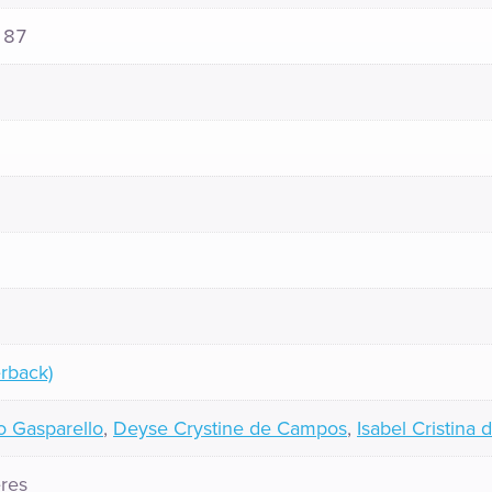
187
rback)
o Gasparello
,
Deyse Crystine de Campos
,
Isabel Cristina
res