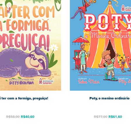
i ter com a formiga, preguiça!
Poty, o menino ordinário
O
O
R$
58,00
R$
40,60
R$
77,00
R$
61,60
preço
pre
original
atu