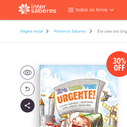
todos os livros
Página inicial
Primeiros Saberes
Era uma vez Urg
30%
OFF
l