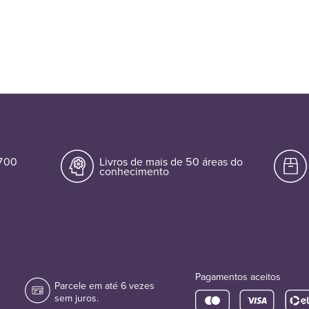
era:
é:
R$77,00.
R$6
.700
Livros de mais de 50 áreas do
conhecimento
Pagamentos aceitos
Parcele em até 6 vezes
sem juros.