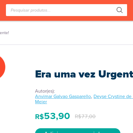
Pesquisar
produtos
ente!
Era uma vez Urgent
Autor(es):
,
Anvimar Galvao Gasparello
Deyse Crystine d
Meier
53,90
R$
R$
77,00