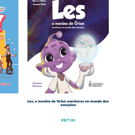
Les, o menino de Orion aventuras no mundo das
emoções
R$
77,00
ço
al