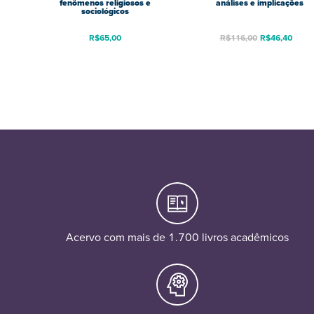
fenômenos religiosos e
análises e implicações
sociológicos
R$
65,00
R$
116,00
R$
46,40
Acervo com mais de 1.700 livros acadêmicos