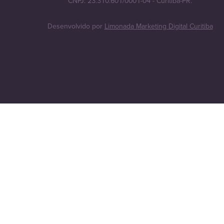
CNPJ: 23.310.601/0001-04 - Curitiba-PR.
Desenvolvido por
Limonada Marketing Digital Curitiba