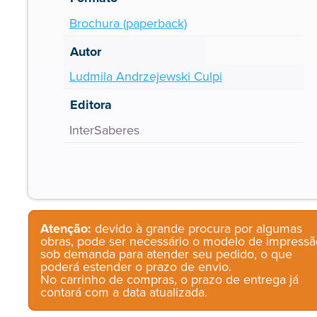
Brochura (paperback)
Autor
Ludmila Andrzejewski Culpi
Editora
InterSaberes
Atenção:
devido à grande procura por algumas
obras, pode ser necessário o modelo de impressã
sob demanda para atender seu pedido, o que
poderá estender o prazo de envio.
No carrinho de compras, o prazo de entrega já
contará com a data atualizada.