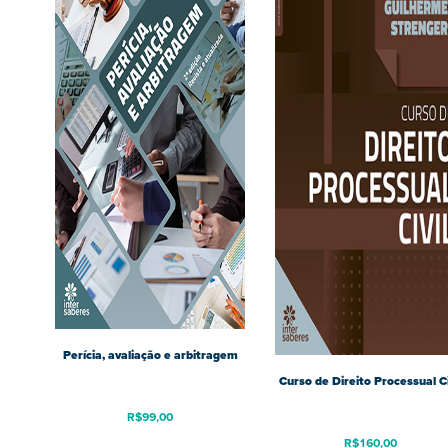
Perícia, avaliação e arbitragem
Curso de Direito Processual Ci
R$
99,00
R$
160,00