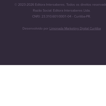
© 2023-2026 Editora Intersaberes. Todos os direitos reservad
Razão Social: Editora Intersaberes Ltda.
CNPJ: 23.310.601/0001-04 - Curitiba-PR.
Desenvolvido por
Limonada Marketing Digital Curitiba