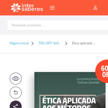
Pesquisar
produtos
Página inicial
70% OFF Volta as Aulas 2026
Ética aplicada aos métodos alternativos de resolução de conflitos: arbitragem, conciliação e mediação
6
O
l