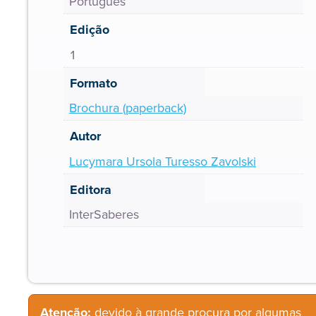
Português
Edição
1
Formato
Brochura (paperback)
Autor
Lucymara Ursola Turesso Zavolski
Editora
InterSaberes
Atenção:
devido à grande procura por algumas