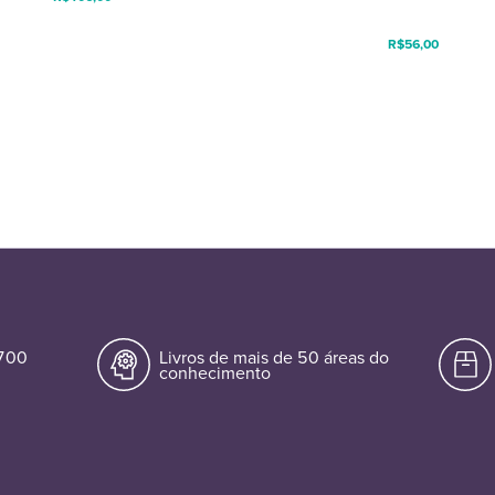
R$
56,00
.700
Livros de mais de 50 áreas do
conhecimento