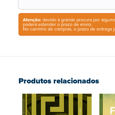
Atenção:
devido à grande procura por alguma
poderá estender o prazo de envio.
No carrinho de compras, o prazo de entrega já
Produtos relacionados