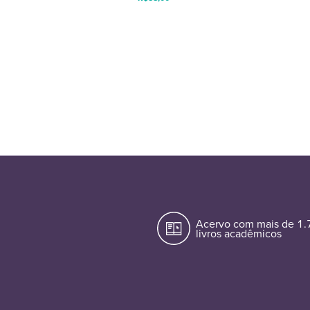
Acervo com mais de 1
livros acadêmicos