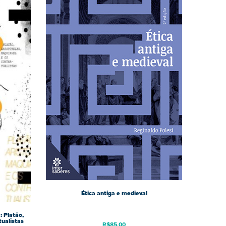
Ética antiga e medieval
: Platão,
tualistas
R$
85,00