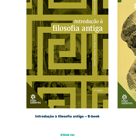
Introdução à filosofia antiga – E-book
R$
58,00