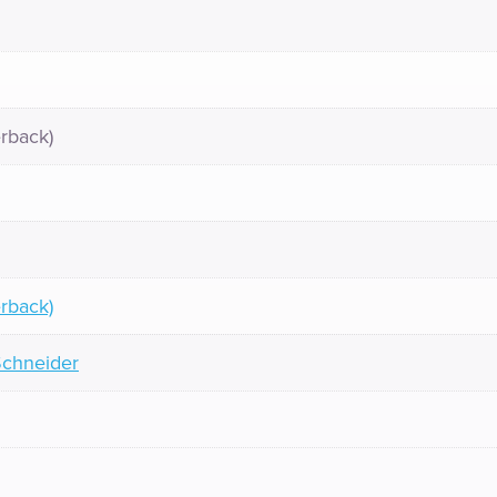
rback)
rback)
Schneider