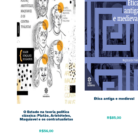
Ética antiga e medieval
O Estado na teoria política
clássica: Platão, Aristóteles,
R$
85,00
Maquiavel e os contratualistas
R$
56,00