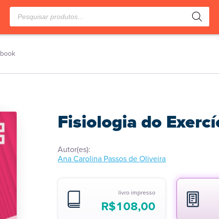
Pesquisar
produtos
E-book
Fisiologia do Exercí
Autor(es):
Ana Carolina Passos de Oliveira
livro impresso
R$
108,00