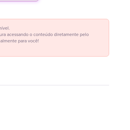
ível.
itura acessando o conteúdo diretamente pelo
ialmente para você!