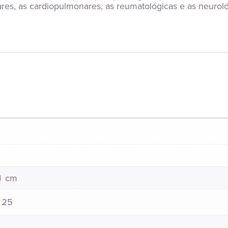
res, as cardiopulmonares, as reumatológicas e as neuroló
21 cm
125