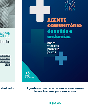
rabalhador
Agente comunitário de saúde e endemias
bases teóricas para sua práxis
R$
93,00