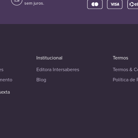
sem juros.
Institucional
Termos
es
Editora Intersaberes
Termos & C
imento
Blog
Política de 
sexta