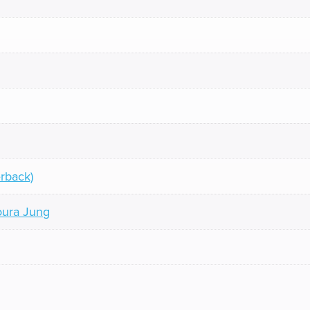
rback)
oura Jung