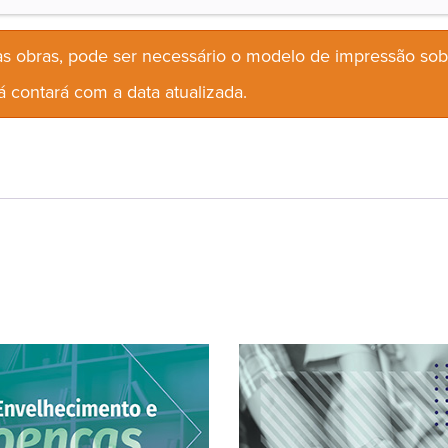
s obras, pode ser necessário o modelo de impressão so
 contará com a data atualizada.