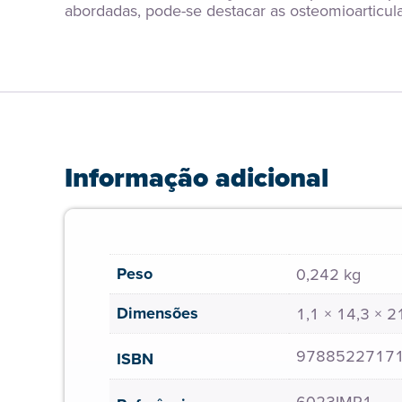
abordadas, pode-se destacar as osteomioarticula
Informação adicional
Peso
0,242 kg
Dimensões
1,1 × 14,3 × 
9788522717
ISBN
6023IMP1