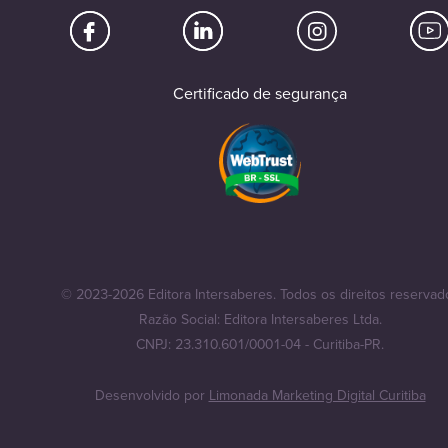
Certificado de segurança
© 2023-2026 Editora Intersaberes. Todos os direitos reservad
Razão Social: Editora Intersaberes Ltda.
CNPJ: 23.310.601/0001-04 - Curitiba-PR.
Desenvolvido por
Limonada Marketing Digital Curitiba