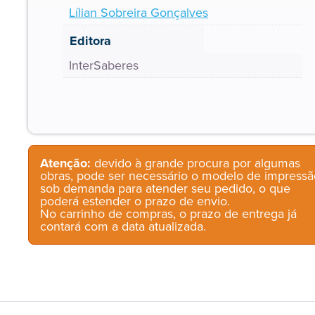
Lílian Sobreira Gonçalves
Editora
InterSaberes
Atenção:
devido à grande procura por algumas
obras, pode ser necessário o modelo de impressã
sob demanda para atender seu pedido, o que
poderá estender o prazo de envio.
No carrinho de compras, o prazo de entrega já
contará com a data atualizada.