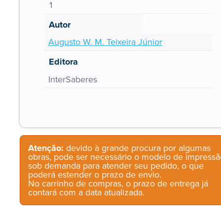
1
Autor
Augusto W. M. Teixeira Júnior
Editora
InterSaberes
Atenção:
devido à grande procura por algumas
obras, pode ser necessário o modelo de impressã
sob demanda para atender seu pedido, o que
poderá estender o prazo de envio.
No carrinho de compras, o prazo de entrega já
contará com a data atualizada.