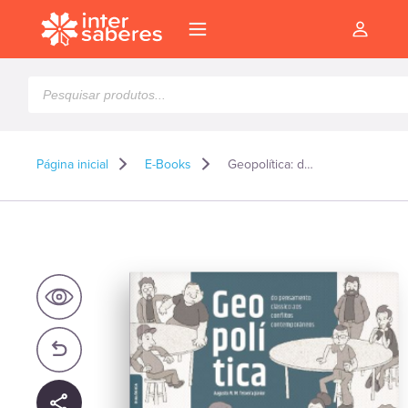
Pesquisar
produtos
Página inicial
E-Books
Geopolítica: do pensamento clássico aos conflitos contemporâneos – E-book
l