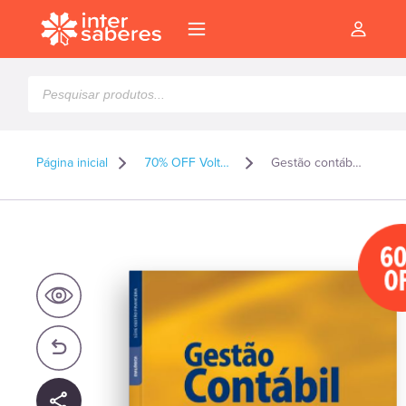
Pesquisar
produtos
Página inicial
70% OFF Volta as Aulas 2026
Gestão contábil para contadores e não contadores
6
O
l