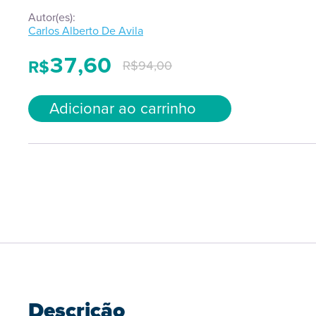
Autor(es):
Carlos Alberto De Avila
37,60
R$
R$
94,00
Adicionar ao carrinho
Descrição