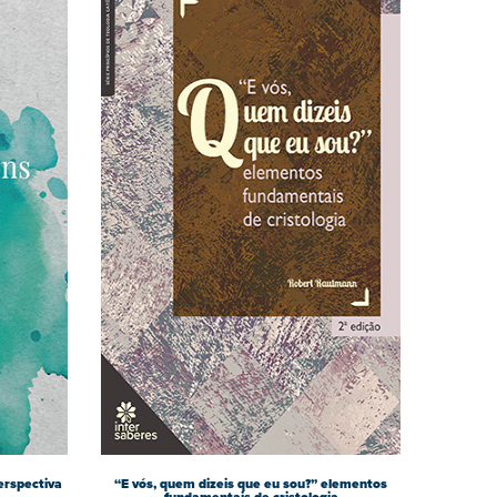
erspectiva
“E vós, quem dizeis que eu sou?” elementos