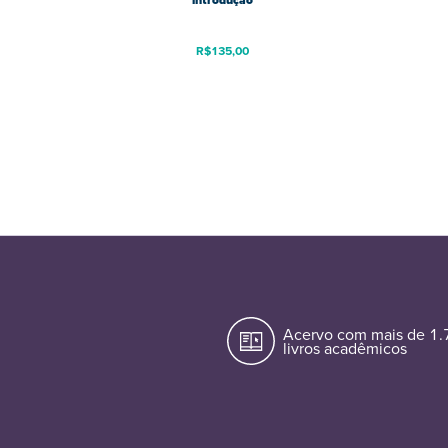
introdução
R$
135,00
Acervo com mais de 1
livros acadêmicos