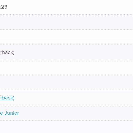
223
rback)
rback)
e Junior