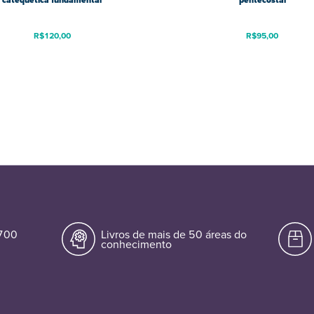
catequética fundamental
pentecostal
R$
120,00
R$
95,00
.700
Livros de mais de 50 áreas do
conhecimento