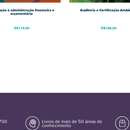
ução à administração financeira e
Auditoria e Certificação Ambi
orçamentária
R$
119,00
R$
186,00
.700
Livros de mais de 50 áreas do
conhecimento