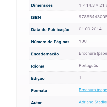
Dimensões
1 × 14,3 × 21
9788544300
ISBN
01.09.2014
Data de Publicação
188
Número de Páginas
Brochura (pape
Encadernação
Português
Idioma
1
Edição
Brochura (pape
Formato
Adriano Stadle
Autor