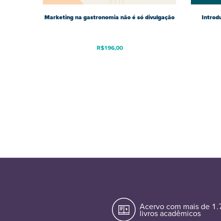
Marketing na gastronomia não é só divulgação
Introd
R$
196,00
Acervo com mais de 1
livros acadêmicos