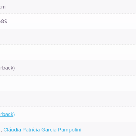
 cm
589
rback)
rback)
r
,
Cláudia Patrícia Garcia Pampolini