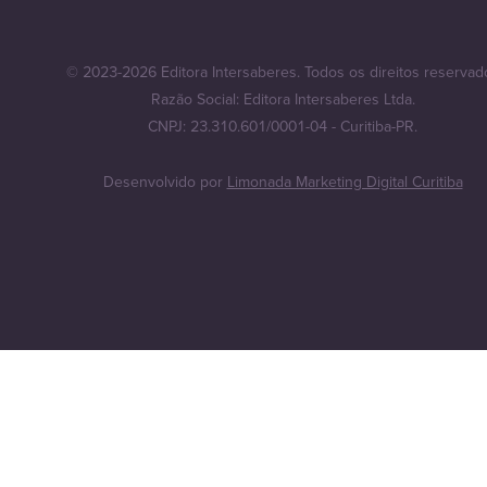
© 2023-2026 Editora Intersaberes. Todos os direitos reservad
Razão Social: Editora Intersaberes Ltda.
CNPJ: 23.310.601/0001-04 - Curitiba-PR.
Desenvolvido por
Limonada Marketing Digital Curitiba