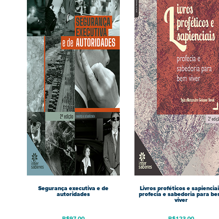
Segurança executiva e de
Livros proféticos e sapiencia
autoridades
profecia e sabedoria para b
viver
R$
97,00
R$
123,00