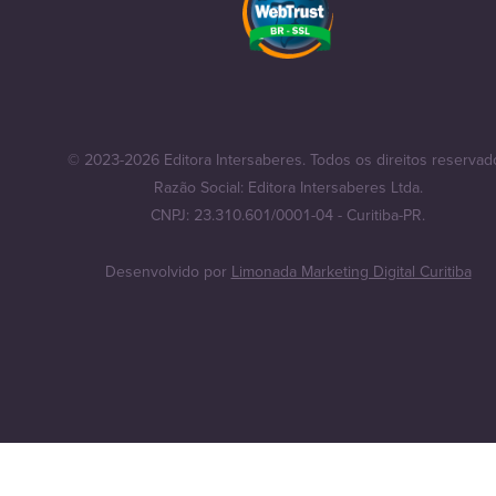
© 2023-2026 Editora Intersaberes. Todos os direitos reservad
Razão Social: Editora Intersaberes Ltda.
CNPJ: 23.310.601/0001-04 - Curitiba-PR.
Desenvolvido por
Limonada Marketing Digital Curitiba