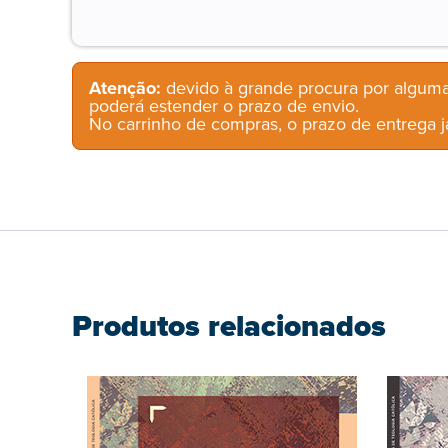
Atenção:
devido à grande procura por alguma
poderá estender o prazo de envio.
No carrinho de compras, o prazo de entrega já
Produtos relacionados