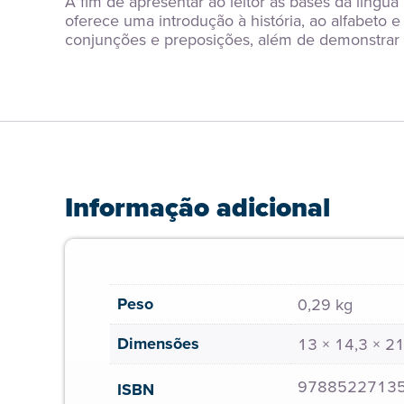
A fim de apresentar ao leitor as bases da língua
oferece uma introdução à história, ao alfabeto 
conjunções e preposições, além de demonstrar o
Informação adicional
Peso
0,29 kg
Dimensões
13 × 14,3 × 2
9788522713
ISBN