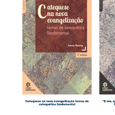
Catequese na nova evangelização temas de
“E vós, 
catequética fundamental