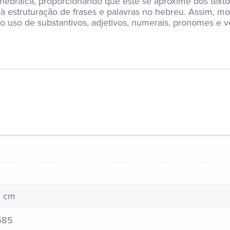
 hebraica, proporcionando que este se aproxime dos textos 
e à estruturação de frases e palavras no hebreu. Assim, 
 uso de substantivos, adjetivos, numerais, pronomes e v
1 cm
585