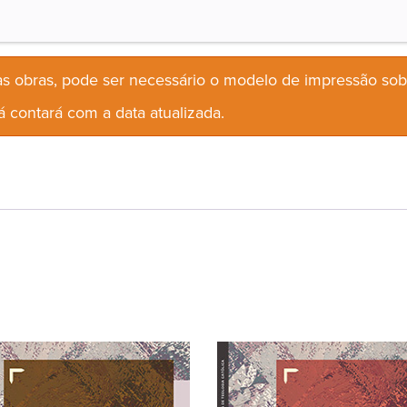
s obras, pode ser necessário o modelo de impressão so
 contará com a data atualizada.