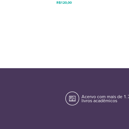
R$
120,00
Acervo com mais de 1
livros acadêmicos