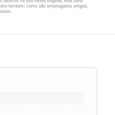
bíblicos na sua forma original, esta obra 
mostra também como são empregados artigos, 
erbos.