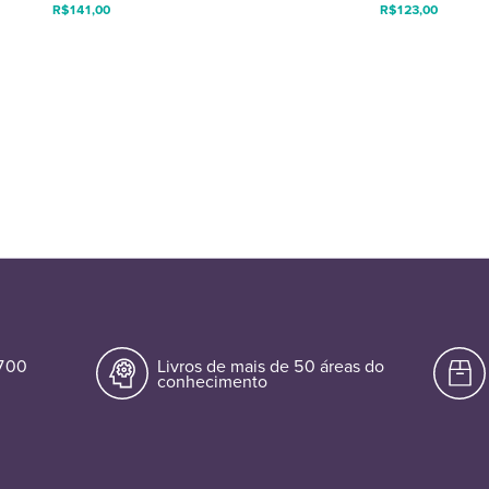
R$
141,00
R$
123,00
.700
Livros de mais de 50 áreas do
conhecimento