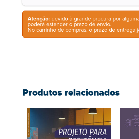
Atenção:
devido à grande procura por alguma
poderá estender o prazo de envio.
No carrinho de compras, o prazo de entrega já
Produtos relacionados