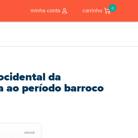
0
minha conta
carrinho
ocidental da
a ao período barroco
ebook