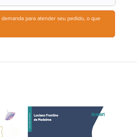
b demanda para atender seu pedido, o que