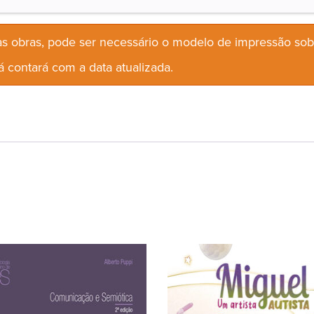
s obras, pode ser necessário o modelo de impressão so
 contará com a data atualizada.