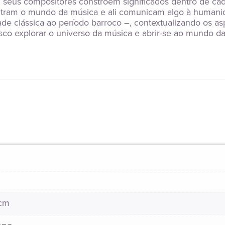
seus compositores constroem significados dentro de cada 
tram o mundo da música e ali comunicam algo à humanidad
e clássica ao período barroco –, contextualizando os asp
co explorar o universo da música e abrir-se ao mundo da 
 cm