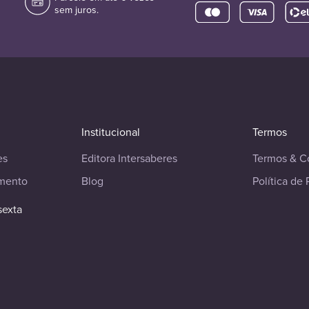
sem juros.
Institucional
Termos
es
Editora Intersaberes
Termos & C
imento
Blog
Política de 
sexta