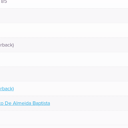
185
rback)
rback)
o De Almeida Baptista