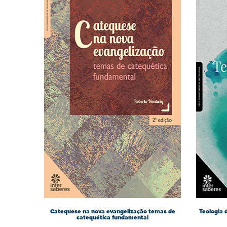
Catequese na nova evangelização temas de
Teologia 
catequética fundamental