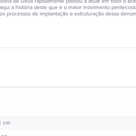
ia de Deus rapidamente passou a atuar em todo o Brasil
qui a história deste que é o maior movimento pentecostal b
os processos de implantação e estruturação dessa denom
21 cm