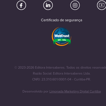
Certificado de segurança
© 2023-2026 Editora Intersaberes. Todos os direitos reservad
Razão Social: Editora Intersaberes Ltda.
CNPJ: 23.310.601/0001-04 - Curitiba-PR.
Desenvolvido por
Limonada Marketing Digital Curitiba