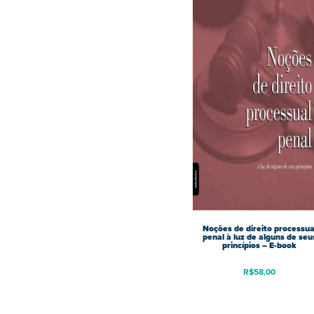
Noções de direito processua
penal à luz de alguns de seu
princípios – E-book
R$
58,00