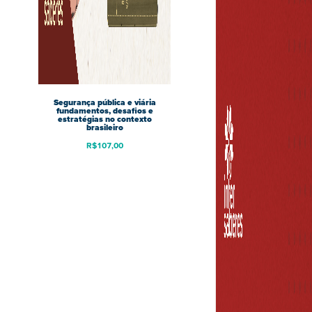
Segurança pública e viária
fundamentos, desafios e
estratégias no contexto
brasileiro
R$
107,00