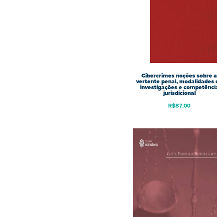
Cibercrimes noções sobre a
vertente penal, modalidades 
investigações e competênci
jurisdicional
R$
87,00