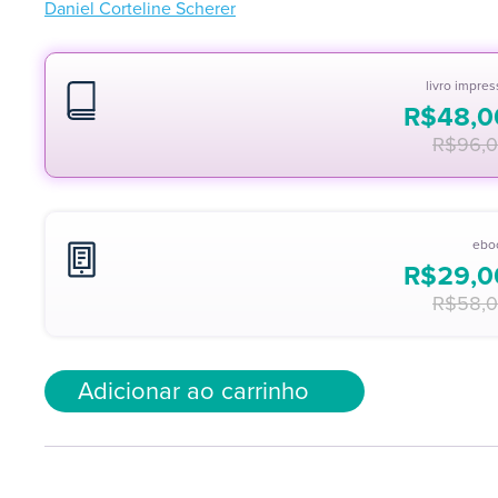
Daniel Corteline Scherer
livro impre
R$
48,0
R$
96,
ebo
R$
29,0
R$
58,
Adicionar ao carrinho