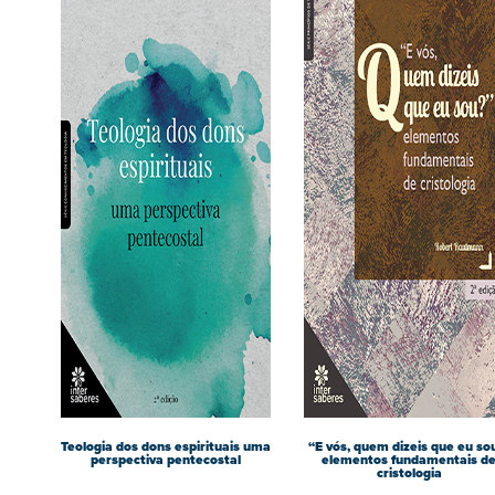
Teologia dos dons espirituais uma
“E vós, quem dizeis que eu so
perspectiva pentecostal
elementos fundamentais d
cristologia