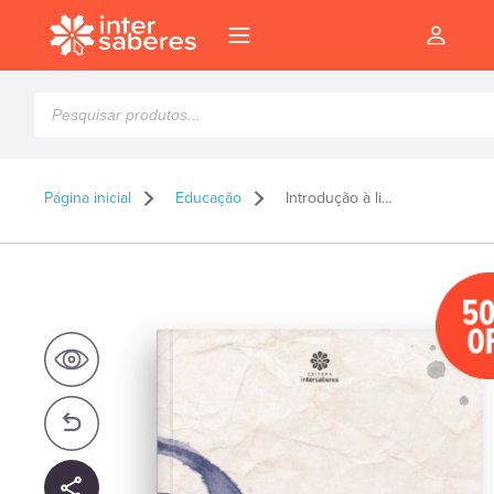
Pesquisar
produtos
Página inicial
Educação
Introdução à liturgia católica
5
O
l