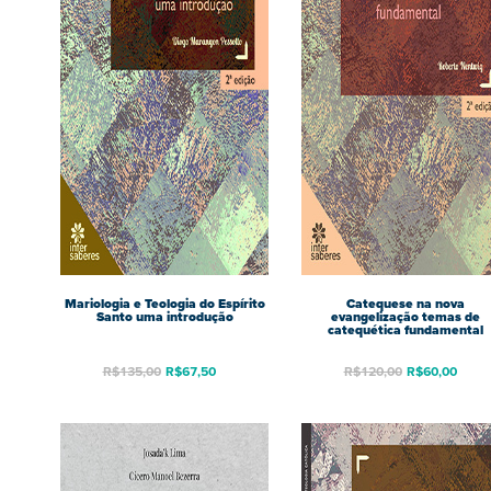
Mariologia e Teologia do Espírito
Catequese na nova
Santo uma introdução
evangelização temas de
catequética fundamental
R$
135,00
R$
67,50
R$
120,00
R$
60,00