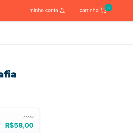
0
minha conta
carrinho
afia
ebook
R$
58,00