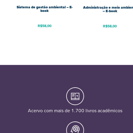
Sistema de gestão ambiental – E-
Administração e meio ambie
book
– E-book
R$
58,00
R$
58,00
Acervo com mais de 1.700 livros acadêmicos