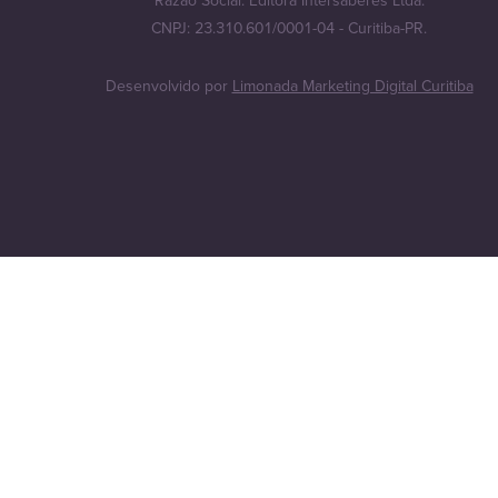
Razão Social: Editora Intersaberes Ltda.
CNPJ: 23.310.601/0001-04 - Curitiba-PR.
Desenvolvido por
Limonada Marketing Digital Curitiba