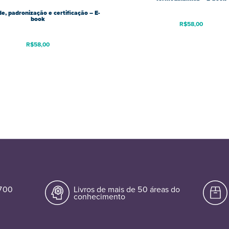
e, padronização e certificação – E-
book
R$
58,00
R$
58,00
.700
Livros de mais de 50 áreas do
conhecimento