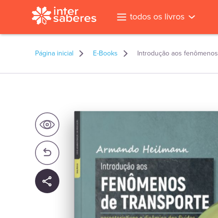
todos os livros
Página inicial
E-Books
Introdução aos fenômenos d
l