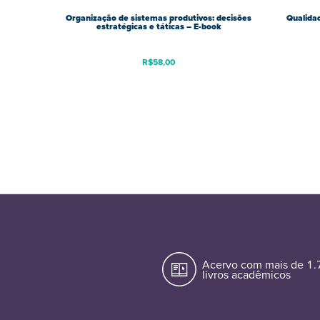
Organização de sistemas produtivos: decisões
Qualidad
estratégicas e táticas – E-book
R$
58,00
Acervo com mais de 1
livros acadêmicos