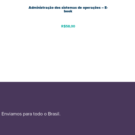
Administração dos sistemas de operações – E-
book
R$
58,00
Enviamos para todo o Brasil.