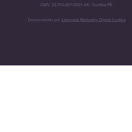
CNPJ: 23.310.601/0001-04 - Curitiba-PR.
Desenvolvido por
Limonada Marketing Digital Curitiba