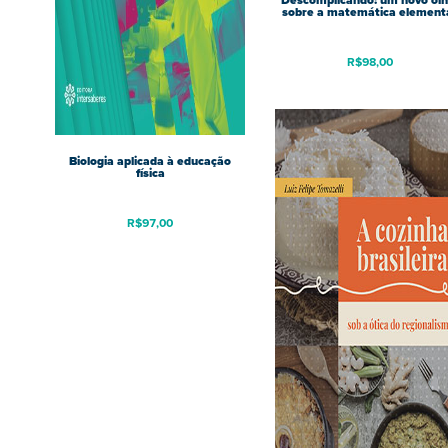
Descomplicando: um novo olh
sobre a matemática element
R$
98,00
Biologia aplicada à educação
física
R$
97,00