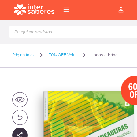
Pesquisar
produtos
Página inicial
70% OFF Volta as Aulas 2026
Jogos e brincadeiras: pluralidades interventivas
6
O
l