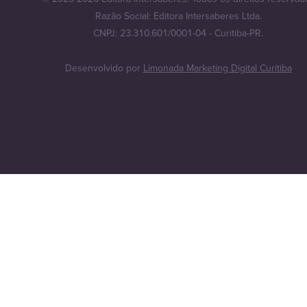
Razão Social: Editora Intersaberes Ltda.
CNPJ: 23.310.601/0001-04 - Curitiba-PR.
Desenvolvido por
Limonada Marketing Digital Curitiba