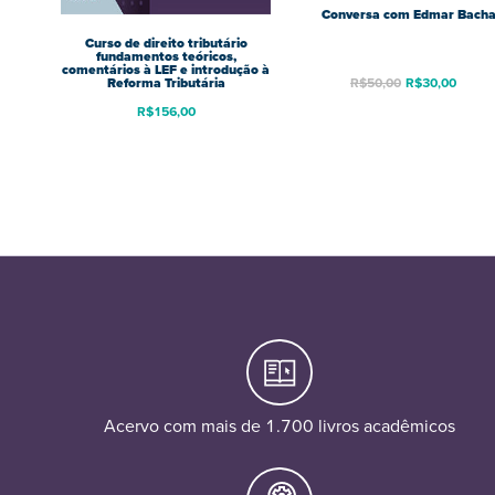
Conversa com Edmar Bach
Curso de direito tributário
fundamentos teóricos,
comentários à LEF e introdução à
Reforma Tributária
R$
50,00
R$
30,00
R$
156,00
Acervo com mais de 1.700 livros acadêmicos