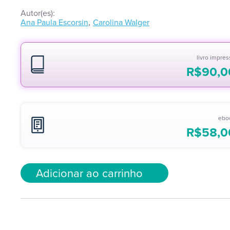
Autor(es):
,
Ana Paula Escorsin
Carolina Walger
livro impre
R$
90,0
ebo
R$
58,0
Adicionar ao carrinho