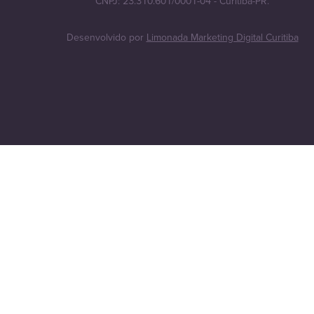
CNPJ: 23.310.601/0001-04 - Curitiba-PR.
Desenvolvido por
Limonada Marketing Digital Curitiba