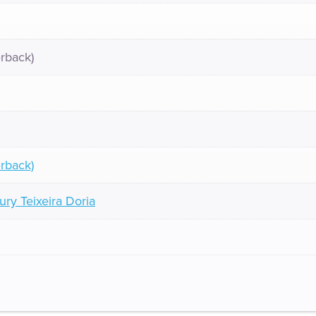
rback)
rback)
eury Teixeira Doria