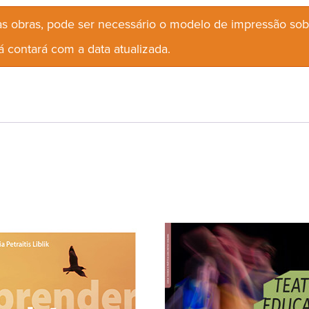
s obras, pode ser necessário o modelo de impressão so
 contará com a data atualizada.