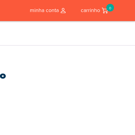
0
minha conta
carrinho
ro