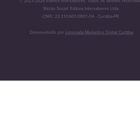
© 2023-2026 Editora Intersaberes. Todos os direitos reservad
Razão Social: Editora Intersaberes Ltda.
CNPJ: 23.310.601/0001-04 - Curitiba-PR.
Desenvolvido por
Limonada Marketing Digital Curitiba