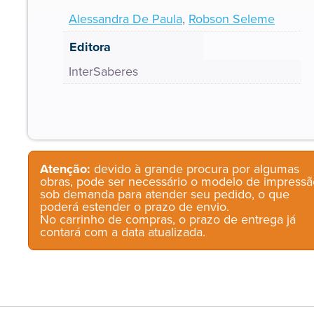
Alessandra De Paula
,
Robson Seleme
Editora
InterSaberes
Atenção:
devido à grande procura por algumas
obras, pode ser necessário o modelo de impressã
sob demanda para atender seu pedido, o que
poderá estender o prazo de envio.
No carrinho de compras, o prazo de entrega já
contará com a data atualizada.