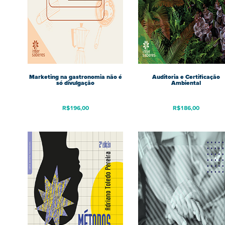
Marketing na gastronomia não é
Auditoria e Certificação
só divulgação
Ambiental
R$
196,00
R$
186,00