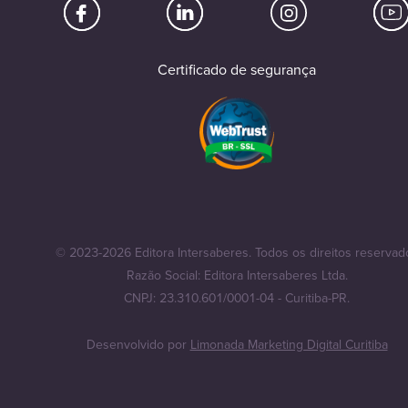
Certificado de segurança
© 2023-2026 Editora Intersaberes. Todos os direitos reservad
Razão Social: Editora Intersaberes Ltda.
CNPJ: 23.310.601/0001-04 - Curitiba-PR.
Desenvolvido por
Limonada Marketing Digital Curitiba