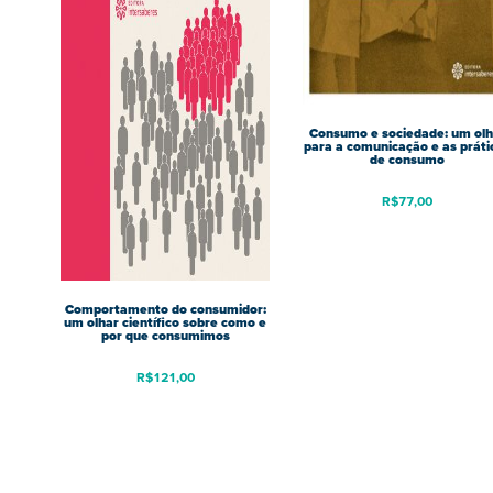
Consumo e sociedade: um olh
para a comunicação e as práti
de consumo
R$
77,00
Comportamento do consumidor:
um olhar científico sobre como e
por que consumimos
R$
121,00