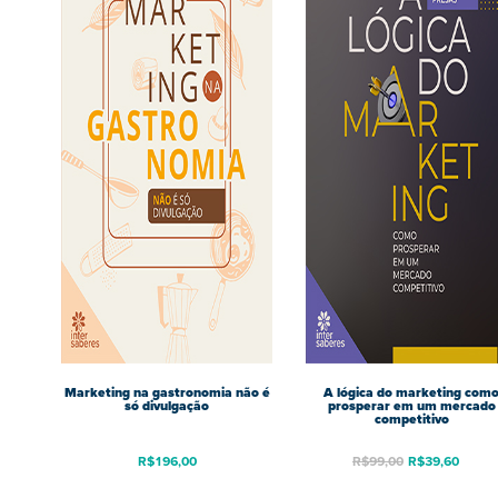
Marketing na gastronomia não é
A lógica do marketing com
só divulgação
prosperar em um mercado
competitivo
R$
196,00
R$
99,00
R$
39,60