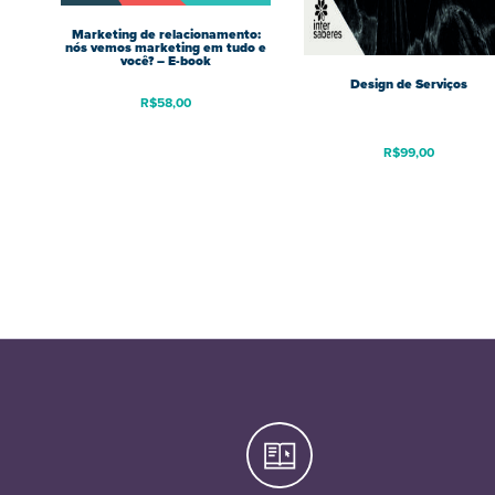
Marketing de relacionamento:
nós vemos marketing em tudo e
você? – E-book
Design de Serviços
R$
58,00
R$
99,00