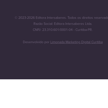
© 2023-2026 Editora Intersaberes. Todos os direitos reservad
Razão Social: Editora Intersaberes Ltda.
CNPJ: 23.310.601/0001-04 - Curitiba-PR.
Desenvolvido por
Limonada Marketing Digital Curitiba