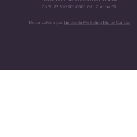
CNPJ: 23.310.601/0001-04 - Curitiba-PR.
Desenvolvido por
Limonada Marketing Digital Curitiba