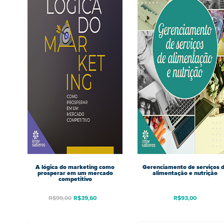
A lógica do marketing como
Gerenciamento de serviços 
prosperar em um mercado
alimentação e nutrição
competitivo
R$
99,00
R$
39,60
R$
93,00