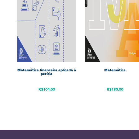
Matemática financeira aplicada à
Matemática
perícia
R$
104,00
R$
180,00