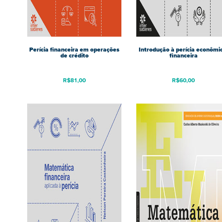
Perícia financeira em operações
Introdução à perícia econômi
de crédito
financeira
R$
81,00
R$
60,00