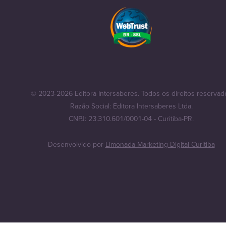
© 2023-2026 Editora Intersaberes. Todos os direitos reservad
Razão Social: Editora Intersaberes Ltda.
CNPJ: 23.310.601/0001-04 - Curitiba-PR.
Desenvolvido por
Limonada Marketing Digital Curitiba