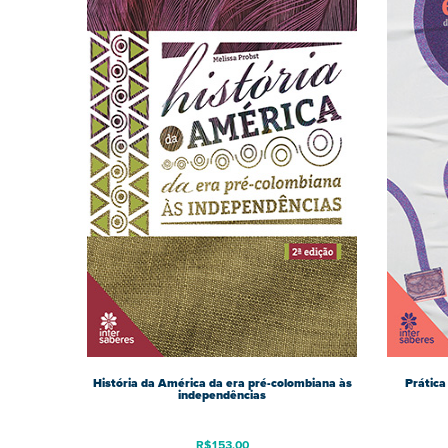
História da América da era pré-colombiana às
Prática
independências
R$
153,00