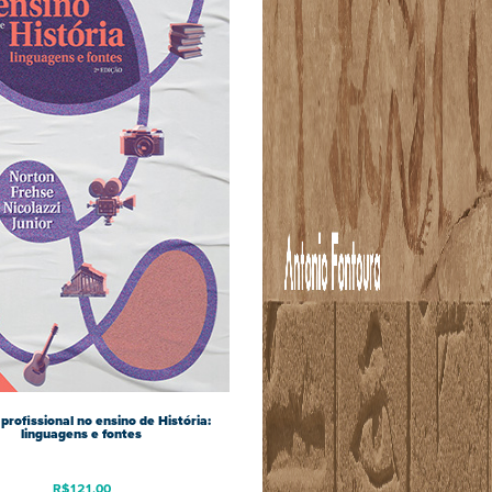
 profissional no ensino de História:
linguagens e fontes
R$
121,00