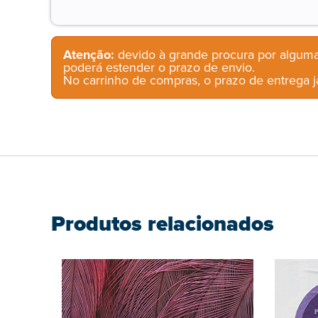
Atenção:
devido à grande procura por alguma
poderá estender o prazo de envio.
No carrinho de compras, o prazo de entrega já
Produtos relacionados