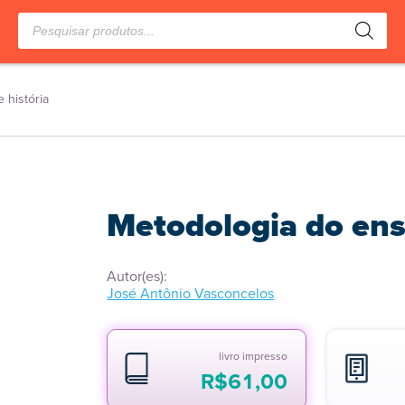
Pesquisar
produtos
 história
Metodologia do ensi
Autor(es):
José Antônio Vasconcelos
livro impresso
R$
61,00