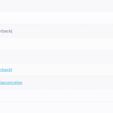
rback)
rback)
Vasconcelos