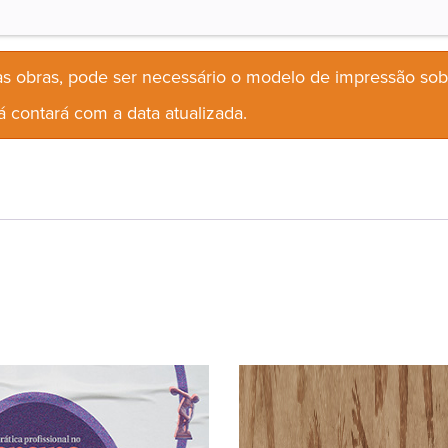
s obras, pode ser necessário o modelo de impressão so
 contará com a data atualizada.