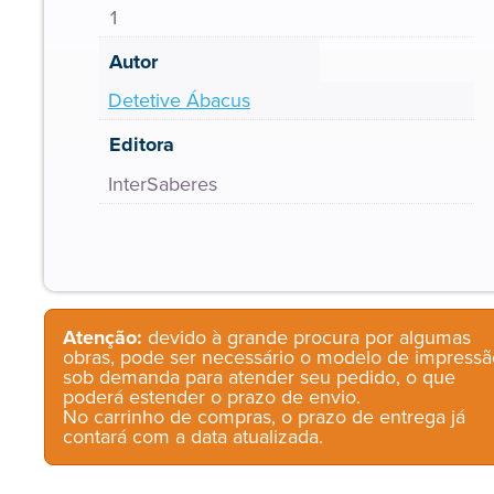
1
Autor
Detetive Ábacus
Editora
InterSaberes
Atenção:
devido à grande procura por algumas
obras, pode ser necessário o modelo de impressã
sob demanda para atender seu pedido, o que
poderá estender o prazo de envio.
No carrinho de compras, o prazo de entrega já
contará com a data atualizada.