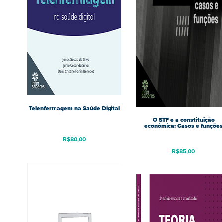
Telenfermagem na Saúde Digital
O STF e a constituição
econômica: Casos e funçõe
R$
80,00
R$
85,00