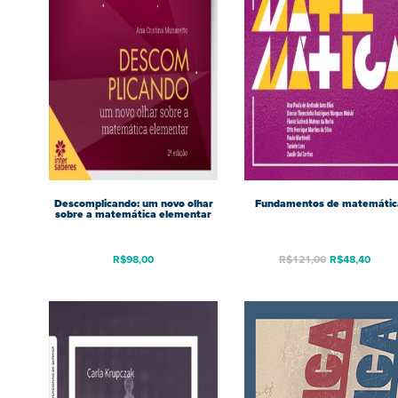
Descomplicando: um novo olhar
Fundamentos de matemátic
sobre a matemática elementar
R$
98,00
R$
121,00
R$
48,40