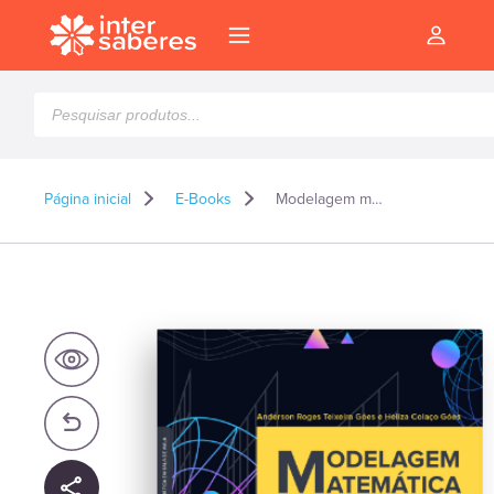
Pesquisar
produtos
Página inicial
E-Books
Modelagem matemática: teoria, pesquisas e práticas pedagógicas – E-Book
l