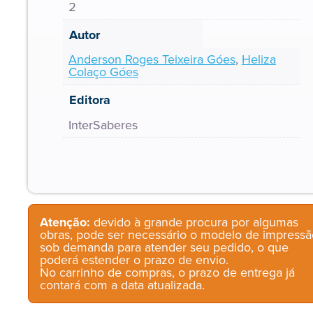
2
Autor
Anderson Roges Teixeira Góes
,
Heliza
Colaço Góes
Editora
InterSaberes
Atenção:
devido à grande procura por algumas
obras, pode ser necessário o modelo de impressã
sob demanda para atender seu pedido, o que
poderá estender o prazo de envio.
No carrinho de compras, o prazo de entrega já
contará com a data atualizada.