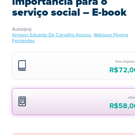
importância para o
serviço social – E-book
Autor(es):
,
Alysson Eduardo De Carvalho Aquino
Walisson Pereira
Fernandes
livro impre
R$
72,0
ebo
R$
58,0