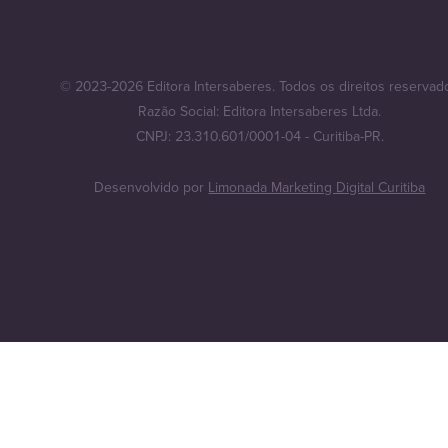
© 2023-2026 Editora Intersaberes. Todos os direitos reservad
Razão Social: Editora Intersaberes Ltda.
CNPJ: 23.310.601/0001-04 - Curitiba-PR.
Desenvolvido por
Limonada Marketing Digital Curitiba