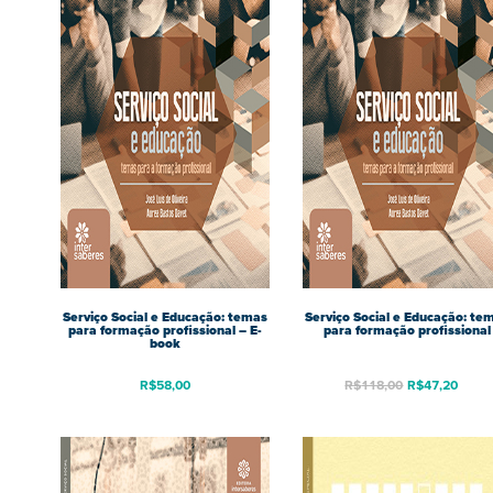
Serviço Social e Educação: temas
Serviço Social e Educação: te
para formação profissional – E-
para formação profissional
book
R$
58,00
R$
118,00
R$
47,20