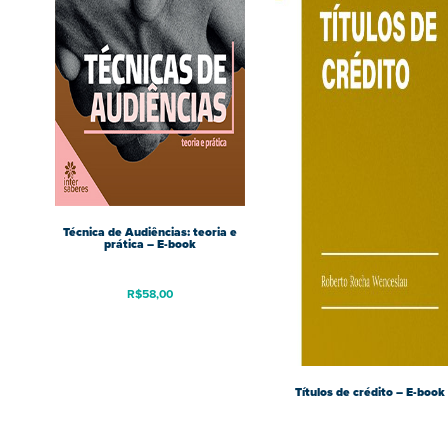
Técnica de Audiências: teoria e
prática – E-book
R$
58,00
Títulos de crédito – E-book