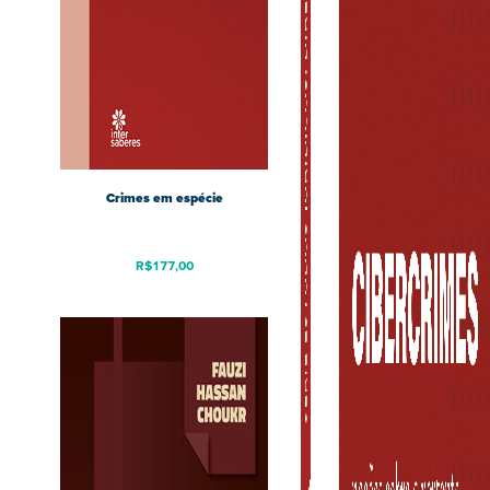
Crimes em espécie
R$
177,00