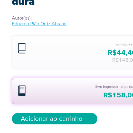
dura
Autor(es):
Eduardo Pião Ortiz Abraão
livro impre
R$
44,4
R$
148,
livro impresso - capa d
R$
158,0
Adicionar ao carrinho