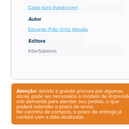
Capa dura (hardcover)
Autor
Eduardo Pião Ortiz Abraão
Editora
InterSaberes
Atenção:
devido à grande procura por algumas
obras, pode ser necessário o modelo de impressã
sob demanda para atender seu pedido, o que
poderá estender o prazo de envio.
No carrinho de compras, o prazo de entrega já
contará com a data atualizada.