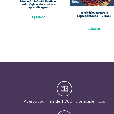
Educação infantil Práticas
pedagógicas de ensino e
aprendizagem
Território, cultura e
representação – E-book
R$
139,00
R$
58,00
Acervo com mais de 1.700 livros acadêmicos