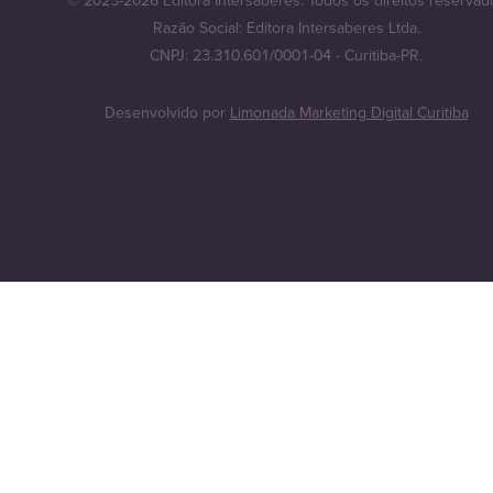
© 2023-2026 Editora Intersaberes. Todos os direitos reservad
Razão Social: Editora Intersaberes Ltda.
CNPJ: 23.310.601/0001-04 - Curitiba-PR.
Desenvolvido por
Limonada Marketing Digital Curitiba