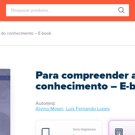
Pesquisar
produtos
a do conhecimento – E-book
Para compreender a
conhecimento – E-
Autor(es):
,
Alvino Moser
Luís Fernando Lopes
livro impresso