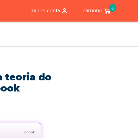
0
minha conta
carrinho
 teoria do
book
ebook