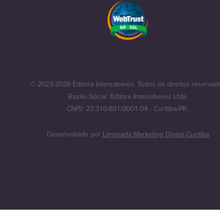
© 2023-2026 Editora Intersaberes. Todos os direitos reservad
Razão Social: Editora Intersaberes Ltda.
CNPJ: 23.310.601/0001-04 - Curitiba-PR.
Desenvolvido por
Limonada Marketing Digital Curitiba