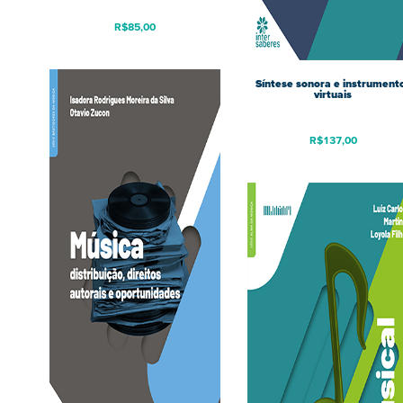
R$
85,00
Síntese sonora e instrument
virtuais
R$
137,00