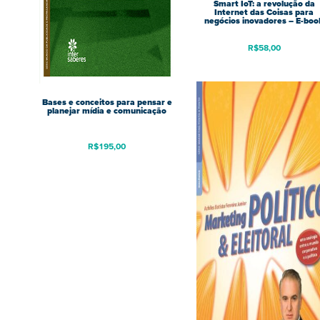
Smart IoT: a revolução da
Internet das Coisas para
negócios inovadores – E-boo
R$
58,00
Bases e conceitos para pensar e
planejar mídia e comunicação
R$
195,00