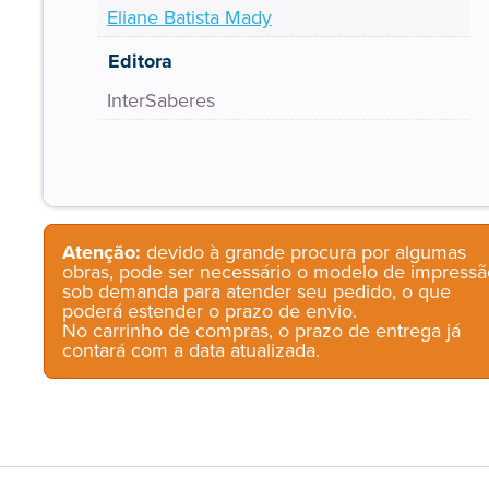
Eliane Batista Mady
Editora
InterSaberes
Atenção:
devido à grande procura por algumas
obras, pode ser necessário o modelo de impressã
sob demanda para atender seu pedido, o que
poderá estender o prazo de envio.
No carrinho de compras, o prazo de entrega já
contará com a data atualizada.