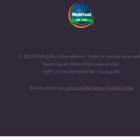
© 2023-2026 Editora Intersaberes. Todos os direitos reservad
Razão Social: Editora Intersaberes Ltda.
CNPJ: 23.310.601/0001-04 - Curitiba-PR.
Desenvolvido por
Limonada Marketing Digital Curitiba