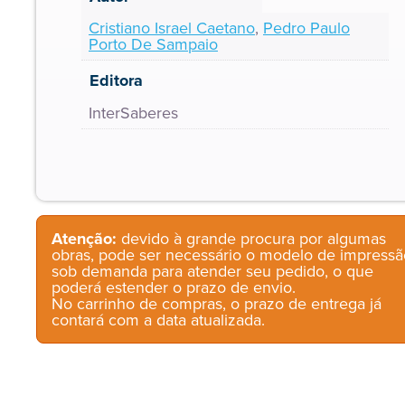
Cristiano Israel Caetano
,
Pedro Paulo
Porto De Sampaio
Editora
InterSaberes
Atenção:
devido à grande procura por algumas
obras, pode ser necessário o modelo de impressã
sob demanda para atender seu pedido, o que
poderá estender o prazo de envio.
No carrinho de compras, o prazo de entrega já
contará com a data atualizada.