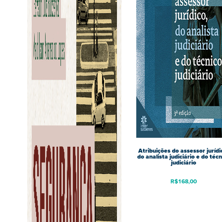
Atribuições do assessor jurídi
do analista judiciário e do técn
judiciário
R$
168,00