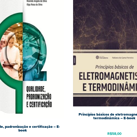
Princípios básicos de eletromagn
termodinâmica – E-book
e, padronização e certificação – E-
book
R$
58,00