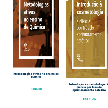
Metodologias ativas no ensino de
química
Introdução à cosmetologia: 
ciência por trás do
R$
84,00
aprimoramento estético
R$
111,00