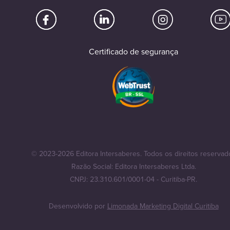
Certificado de segurança
© 2023-2026 Editora Intersaberes. Todos os direitos reservad
Razão Social: Editora Intersaberes Ltda.
CNPJ: 23.310.601/0001-04 - Curitiba-PR.
Desenvolvido por
Limonada Marketing Digital Curitiba