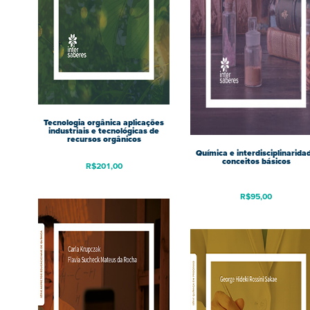
Tecnologia orgânica aplicações
industriais e tecnológicas de
recursos orgânicos
Química e interdisciplinarida
conceitos básicos
R$
201,00
R$
95,00