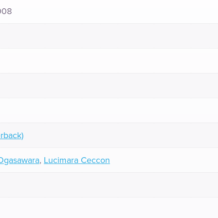
008
rback)
 Ogasawara
,
Lucimara Ceccon