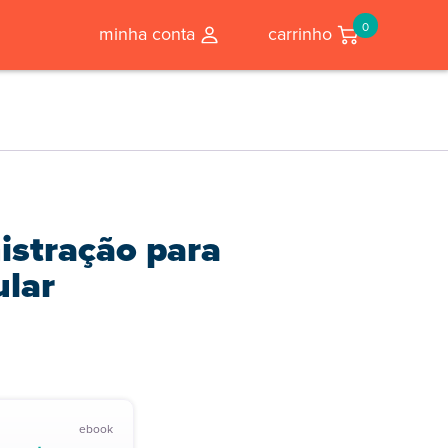
0
minha conta
carrinho
istração para
ular
ebook