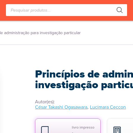
Pesquisar
produtos
de administração para investigação particular
Princípios de admin
investigação partic
Autor(es):
,
César Takashi Ogasawara
Lucimara Ceccon
livro impresso