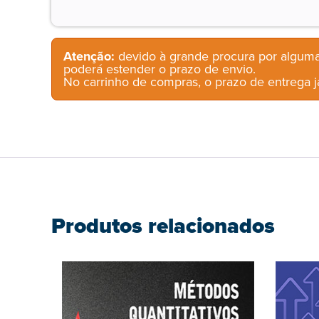
Atenção:
devido à grande procura por alguma
poderá estender o prazo de envio.
No carrinho de compras, o prazo de entrega já
Produtos relacionados