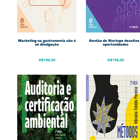
Marketing na gastronomia não é
Gestão de Startups desafios
só divulgação
oportunidades
R$
196,00
R$
156,00